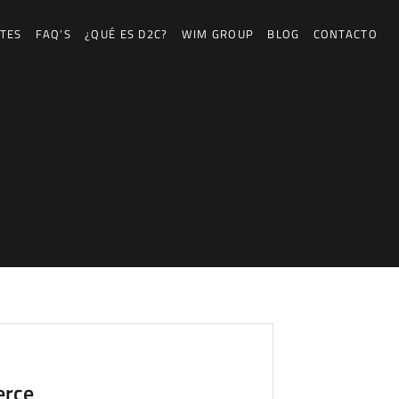
NTES
FAQ’S
¿QUÉ ES D2C?
WIM GROUP
BLOG
CONTACTO
erce