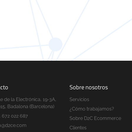
cto
Sobre nosotros
le de la Electrónica, 19-3A,
Servicios
15, Badalona (Barcelona)
¿Cómo trabajamos?
4 672 022 687
Sobre D2C Ecommerce
fo@d2ce.com
Clientes