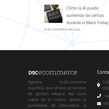
Cómo la IA puede
aumentar las ventas
durante el Black Friday
8 de noviembre de 2023
Conta
Agencia FullCommerce
Cal
española que ofrece un servicio
089
de gestión integral del canal
+3
online de tu marca, dando la
in
posibilidad de externalizar al