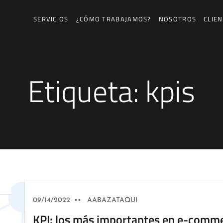
SERVICIOS
¿CÓMO TRABAJAMOS?
NOSOTROS
CLIE
Etiqueta:
kpis
09/14/2022
••
AABAZATAQUI
KPI: los más importantes en e-comm