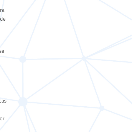
ra
 de
se
n
cas
or